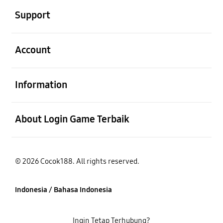
Support
Buka
Account
Buka
Information
Buka
About Login Game Terbaik
© 2026 Cocok188. All rights reserved.
Indonesia / Bahasa Indonesia
Ingin Tetap Terhubung?