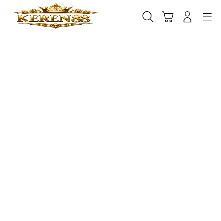
Skip
to
Cari
Troli
Login
Navigation
content