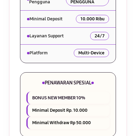
Pengguna
PENGGUNA
Minimal Deposit
10.000 Ribu
Layanan Support
24/7
Platform
Multi-Device
PENAWARAN SPESIAL
BONUS NEW MEMBER 10%
Minimal Deposit Rp. 10.000
Minimal Withdraw Rp 50.000