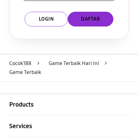
LOGIN
DAFTAR
Layer Popup Close
Cocok188
>
Game Terbaik Hari Ini
>
Game Terbaik
Buka
Footer Navigation
Products
Buka
Services
Buka