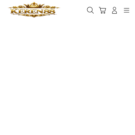
Skip
to
Cari
Troli
Login
Navigation
content