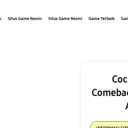
k
Situs Game Resmi
Situs Game Resmi
Game Terbaik
Gam
Coc
Comebac