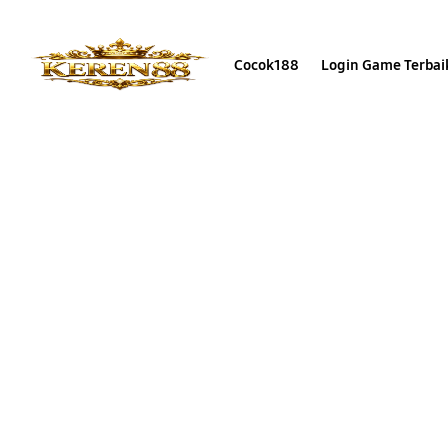
Skip
to
content
Cocok188
Login Game Terbai