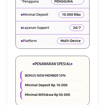
Pengguna
PENGGUNA
Minimal Deposit
10.000 Ribu
Layanan Support
24/7
Platform
Multi-Device
PENAWARAN SPESIAL
BONUS NEW MEMBER 10%
Minimal Deposit Rp. 10.000
Minimal Withdraw Rp 50.000