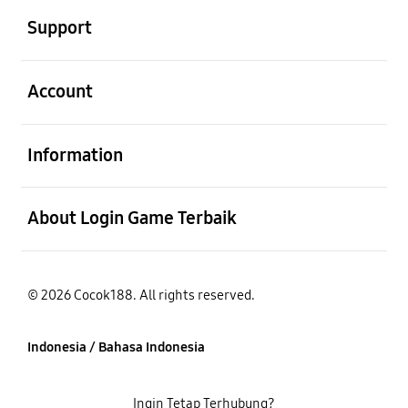
Support
Buka
Account
Buka
Information
Buka
About Login Game Terbaik
© 2026 Cocok188. All rights reserved.
Indonesia / Bahasa Indonesia
Ingin Tetap Terhubung?